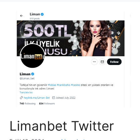
Limanbet Twitter