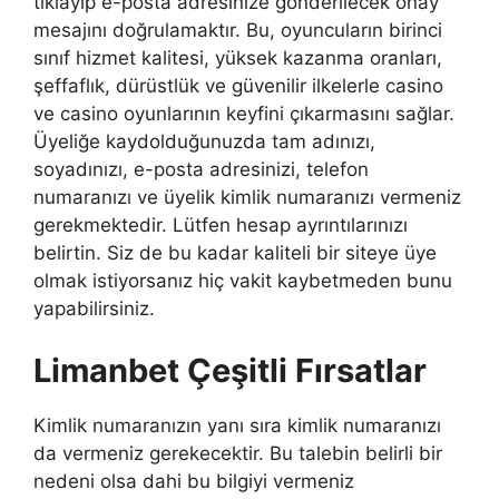
tıklayıp e-posta adresinize gönderilecek onay
mesajını doğrulamaktır. Bu, oyuncuların birinci
sınıf hizmet kalitesi, yüksek kazanma oranları,
şeffaflık, dürüstlük ve güvenilir ilkelerle casino
ve casino oyunlarının keyfini çıkarmasını sağlar.
Üyeliğe kaydolduğunuzda tam adınızı,
soyadınızı, e-posta adresinizi, telefon
numaranızı ve üyelik kimlik numaranızı vermeniz
gerekmektedir. Lütfen hesap ayrıntılarınızı
belirtin. Siz de bu kadar kaliteli bir siteye üye
olmak istiyorsanız hiç vakit kaybetmeden bunu
yapabilirsiniz.
Limanbet Çeşitli Fırsatlar
Kimlik numaranızın yanı sıra kimlik numaranızı
da vermeniz gerekecektir. Bu talebin belirli bir
nedeni olsa dahi bu bilgiyi vermeniz