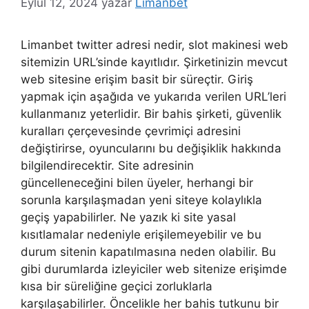
Eylül 12, 2024
yazar
Limanbet
Limanbet twitter adresi nedir, slot makinesi web
sitemizin URL’sinde kayıtlıdır. Şirketinizin mevcut
web sitesine erişim basit bir süreçtir. Giriş
yapmak için aşağıda ve yukarıda verilen URL’leri
kullanmanız yeterlidir. Bir bahis şirketi, güvenlik
kuralları çerçevesinde çevrimiçi adresini
değiştirirse, oyuncularını bu değişiklik hakkında
bilgilendirecektir. Site adresinin
güncelleneceğini bilen üyeler, herhangi bir
sorunla karşılaşmadan yeni siteye kolaylıkla
geçiş yapabilirler. Ne yazık ki site yasal
kısıtlamalar nedeniyle erişilemeyebilir ve bu
durum sitenin kapatılmasına neden olabilir. Bu
gibi durumlarda izleyiciler web sitenize erişimde
kısa bir süreliğine geçici zorluklarla
karşılaşabilirler. Öncelikle her bahis tutkunu bir