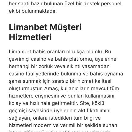
her saati hazır bulunan özel bir destek personeli
ekibi bulunmaktadır.
Limanbet Müşteri
Hizmetleri
Limanbet bahis oranları oldukça olumlu. Bu
çevrimiçi casino ve bahis platformu, üyelerine
herhangi bir zorluk veya sıkıntı yaşamadan
casino faaliyetlerinde bulunma ve bahis oynama
şansı sunmak için sınırsız bir hizmet kalitesi
oluşturmuştur. Amaç, kullanıcıların mevcut tüm
hizmetlere erişmesini ve bunları kullanmasını
kolay ve hızlı hale getirmektir. Site, köklü
geçmişi sayesinde üyelerinin aktif katılımını
sağlayan, onlara istedikleri tüm bilgi ve
hizmetleri modern ve verimli bir şekilde sunan