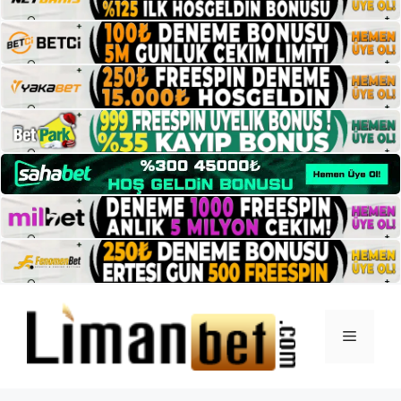
İçeriğe
atla
Menü