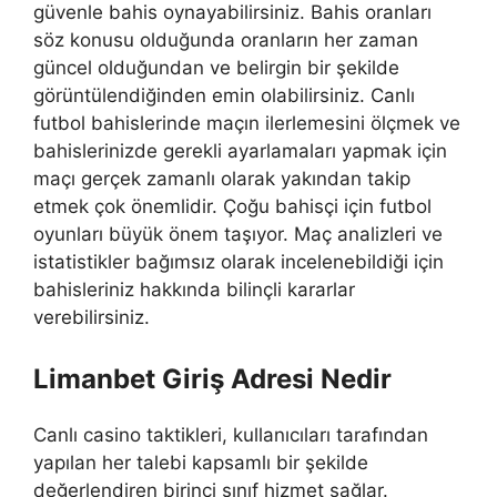
güvenle bahis oynayabilirsiniz. Bahis oranları
söz konusu olduğunda oranların her zaman
güncel olduğundan ve belirgin bir şekilde
görüntülendiğinden emin olabilirsiniz. Canlı
futbol bahislerinde maçın ilerlemesini ölçmek ve
bahislerinizde gerekli ayarlamaları yapmak için
maçı gerçek zamanlı olarak yakından takip
etmek çok önemlidir. Çoğu bahisçi için futbol
oyunları büyük önem taşıyor. Maç analizleri ve
istatistikler bağımsız olarak incelenebildiği için
bahisleriniz hakkında bilinçli kararlar
verebilirsiniz.
Limanbet Giriş Adresi Nedir
Canlı casino taktikleri, kullanıcıları tarafından
yapılan her talebi kapsamlı bir şekilde
değerlendiren birinci sınıf hizmet sağlar.