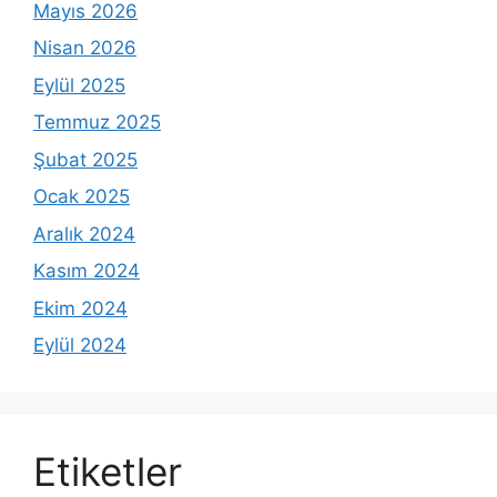
Mayıs 2026
Nisan 2026
Eylül 2025
Temmuz 2025
Şubat 2025
Ocak 2025
Aralık 2024
Kasım 2024
Ekim 2024
Eylül 2024
Etiketler