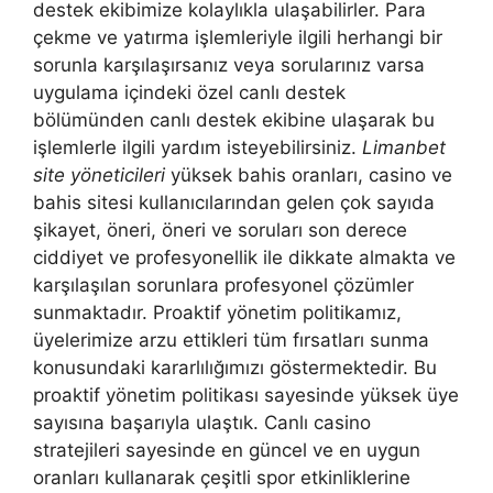
destek ekibimize kolaylıkla ulaşabilirler. Para
çekme ve yatırma işlemleriyle ilgili herhangi bir
sorunla karşılaşırsanız veya sorularınız varsa
uygulama içindeki özel canlı destek
bölümünden canlı destek ekibine ulaşarak bu
işlemlerle ilgili yardım isteyebilirsiniz.
Limanbet
site yöneticileri
yüksek bahis oranları, casino ve
bahis sitesi kullanıcılarından gelen çok sayıda
şikayet, öneri, öneri ve soruları son derece
ciddiyet ve profesyonellik ile dikkate almakta ve
karşılaşılan sorunlara profesyonel çözümler
sunmaktadır. Proaktif yönetim politikamız,
üyelerimize arzu ettikleri tüm fırsatları sunma
konusundaki kararlılığımızı göstermektedir. Bu
proaktif yönetim politikası sayesinde yüksek üye
sayısına başarıyla ulaştık. Canlı casino
stratejileri sayesinde en güncel ve en uygun
oranları kullanarak çeşitli spor etkinliklerine