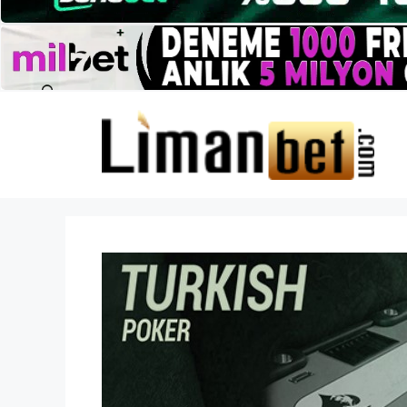
İçeriğe
atla