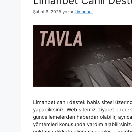
Limanbet Canlı Dest
Şubat 6, 2025
yazar
Limanbet
Limanbet canlı destek bahis sitesi üzerind
yapabilirsiniz. Web sitemizi ziyaret ederek
güncellemelerden haberdar olabilir, ayrıc
yöntemleri konusunda yardım alabilirsiniz.
noktanın dikkate alınması gerekir. Limanbet