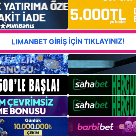
LIMANBET GİRİŞ İÇİN TIKLAYINIZ!