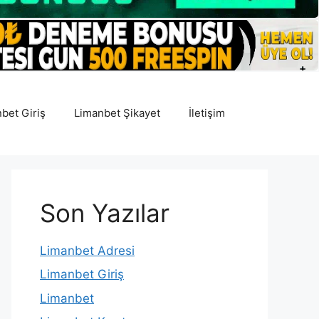
bet Giriş
Limanbet Şikayet
İletişim
Son Yazılar
Limanbet Adresi
Limanbet Giriş
Limanbet