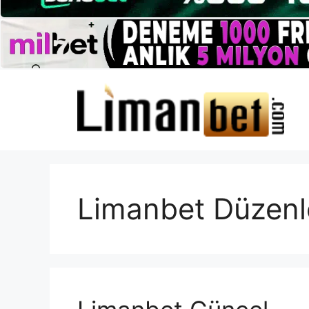
İçeriğe
atla
Limanbet Düzenl