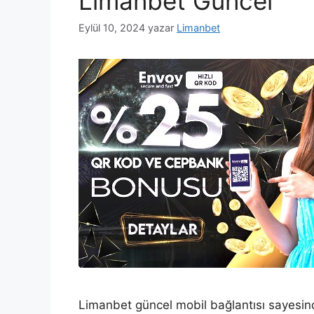
Limanbet Güncel
Eylül 10, 2024
yazar
Limanbet
Limanbet güncel mobil bağlantısı sayesi