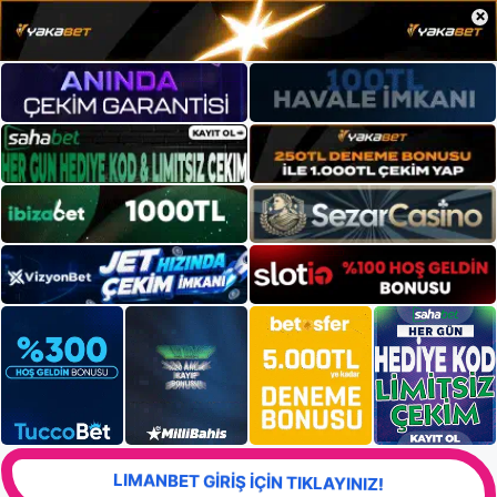
×
LIMANBET GİRİŞ İÇİN TIKLAYINIZ!