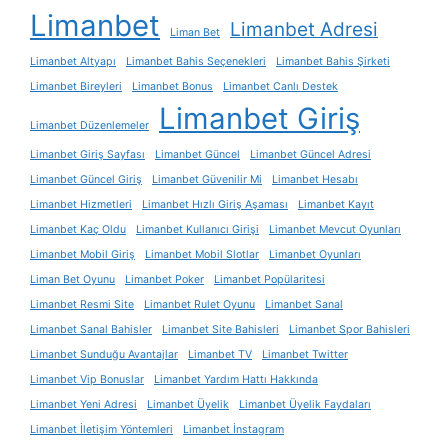
Limanbet
Limanbet Adresi
Liman Bet
Limanbet Altyapı
Limanbet Bahis Seçenekleri
Limanbet Bahis Şirketi
Limanbet Bireyleri
Limanbet Bonus
Limanbet Canlı Destek
Limanbet Giriş
Limanbet Düzenlemeler
Limanbet Giriş Sayfası
Limanbet Güncel
Limanbet Güncel Adresi
Limanbet Güncel Giriş
Limanbet Güvenilir Mi
Limanbet Hesabı
Limanbet Hizmetleri
Limanbet Hızlı Giriş Aşaması
Limanbet Kayıt
Limanbet Kaç Oldu
Limanbet Kullanıcı Girişi
Limanbet Mevcut Oyunları
Limanbet Mobil Giriş
Limanbet Mobil Slotlar
Limanbet Oyunları
Liman Bet Oyunu
Limanbet Poker
Limanbet Popülaritesi
Limanbet Resmi Site
Limanbet Rulet Oyunu
Limanbet Sanal
Limanbet Sanal Bahisler
Limanbet Site Bahisleri
Limanbet Spor Bahisleri
Limanbet Sunduğu Avantajlar
Limanbet TV
Limanbet Twitter
Limanbet Vip Bonuslar
Limanbet Yardım Hattı Hakkında
Limanbet Yeni Adresi
Limanbet Üyelik
Limanbet Üyelik Faydaları
Limanbet İletişim Yöntemleri
Limanbet İnstagram