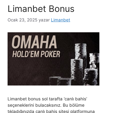
Limanbet Bonus
Ocak 23, 2025
yazar
Limanbet
Limanbet bonus sol tarafta ‘canlı bahis’
seçeneklerini bulacaksınız. Bu bölüme
tıkladığınızda canlı bahis sitesi platformuna