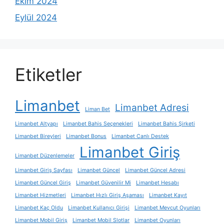
Ekim 2024
Eylül 2024
Etiketler
Limanbet
Limanbet Adresi
Liman Bet
Limanbet Altyapı
Limanbet Bahis Seçenekleri
Limanbet Bahis Şirketi
Limanbet Bireyleri
Limanbet Bonus
Limanbet Canlı Destek
Limanbet Giriş
Limanbet Düzenlemeler
Limanbet Giriş Sayfası
Limanbet Güncel
Limanbet Güncel Adresi
Limanbet Güncel Giriş
Limanbet Güvenilir Mi
Limanbet Hesabı
Limanbet Hizmetleri
Limanbet Hızlı Giriş Aşaması
Limanbet Kayıt
Limanbet Kaç Oldu
Limanbet Kullanıcı Girişi
Limanbet Mevcut Oyunları
Limanbet Mobil Giriş
Limanbet Mobil Slotlar
Limanbet Oyunları