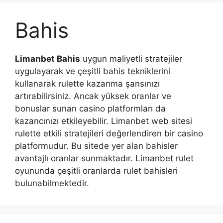
Bahis
Limanbet Bahis
uygun maliyetli stratejiler
uygulayarak ve çeşitli bahis tekniklerini
kullanarak rulette kazanma şansınızı
artırabilirsiniz. Ancak yüksek oranlar ve
bonuslar sunan casino platformları da
kazancınızı etkileyebilir. Limanbet web sitesi
rulette etkili stratejileri değerlendiren bir casino
platformudur. Bu sitede yer alan bahisler
avantajlı oranlar sunmaktadır. Limanbet rulet
oyununda çeşitli oranlarda rulet bahisleri
bulunabilmektedir.