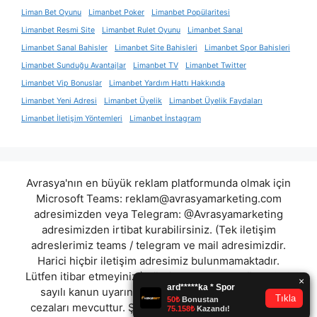
Liman Bet Oyunu
Limanbet Poker
Limanbet Popülaritesi
Limanbet Resmi Site
Limanbet Rulet Oyunu
Limanbet Sanal
Limanbet Sanal Bahisler
Limanbet Site Bahisleri
Limanbet Spor Bahisleri
Limanbet Sunduğu Avantajlar
Limanbet TV
Limanbet Twitter
Limanbet Vip Bonuslar
Limanbet Yardım Hattı Hakkında
Limanbet Yeni Adresi
Limanbet Üyelik
Limanbet Üyelik Faydaları
Limanbet İletişim Yöntemleri
Limanbet İnstagram
Avrasya'nın en büyük reklam platformunda olmak için
Microsoft Teams:
reklam@avrasyamarketing.com
adresimizden veya Telegram: @Avrasyamarketing
adresimizden irtibat kurabilirsiniz. (Tek iletişim
adreslerimiz teams / telegram ve mail adresimizdir.
Harici hiçbir iletişim adresimiz bulunmamaktadır.
Lütfen itibar etmeyiniz.) Türkiye yasalarına göre 7258
sayılı kanun uyarınca yasa dışı bahis oynamanın
cezaları mevcuttur. Şu an bulunduğunuz site hiç bir