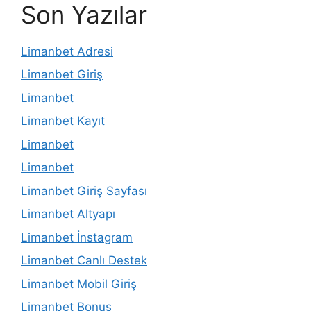
Son Yazılar
Limanbet Adresi
Limanbet Giriş
Limanbet
Limanbet Kayıt
Limanbet
Limanbet
Limanbet Giriş Sayfası
Limanbet Altyapı
Limanbet İnstagram
Limanbet Canlı Destek
Limanbet Mobil Giriş
Limanbet Bonus