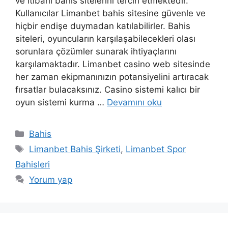
ve itibarlı bahis sitelerini tercih etmektedir.
Kullanıcılar Limanbet bahis sitesine güvenle ve
hiçbir endişe duymadan katılabilirler. Bahis
siteleri, oyuncuların karşılaşabilecekleri olası
sorunlara çözümler sunarak ihtiyaçlarını
karşılamaktadır. Limanbet casino web sitesinde
her zaman ekipmanınızın potansiyelini artıracak
fırsatlar bulacaksınız. Casino sistemi kalıcı bir
oyun sistemi kurma …
Devamını oku
Kategoriler
Bahis
Etiketler
Limanbet Bahis Şirketi
,
Limanbet Spor
Bahisleri
Yorum yap