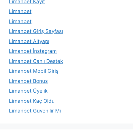
Limanbet Kayıt
Limanbet
Limanbet
Limanbet Giriş Sayfası
Limanbet Altyapı
Limanbet İnstagram
Limanbet Canlı Destek
Limanbet Mobil Giriş
Limanbet Bonus
Limanbet Üyelik
Limanbet Kaç Oldu
Limanbet Güvenilir Mi