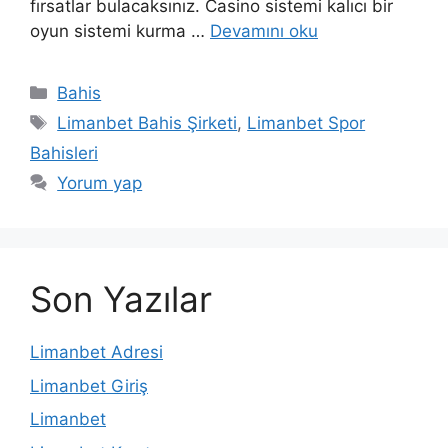
fırsatlar bulacaksınız. Casino sistemi kalıcı bir
oyun sistemi kurma …
Devamını oku
Kategoriler
Bahis
Etiketler
Limanbet Bahis Şirketi
,
Limanbet Spor
Bahisleri
Yorum yap
Son Yazılar
Limanbet Adresi
Limanbet Giriş
Limanbet