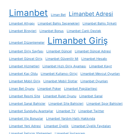
Limanbet
Limanbet Adresi
Liman Bet
Limanbet Altyapı
Limanbet Bahis Seçenekleri
Limanbet Bahis Şirketi
Limanbet Bireyleri
Limanbet Bonus
Limanbet Canlı Destek
Limanbet Giriş
Limanbet Düzenlemeler
Limanbet Giriş Sayfası
Limanbet Güncel
Limanbet Güncel Adresi
Limanbet Güncel Giriş
Limanbet Güvenilir Mi
Limanbet Hesabı
Limanbet Hizmetleri
Limanbet Hızlı Giriş Aşaması
Limanbet Kayıt
Limanbet Kaç Oldu
Limanbet Kullanıcı Girişi
Limanbet Mevcut Oyunları
Limanbet Mobil Giriş
Limanbet Mobil Slotlar
Limanbet Oyunları
Liman Bet Oyunu
Limanbet Poker
Limanbet Popülaritesi
Limanbet Resmi Site
Limanbet Rulet Oyunu
Limanbet Sanal
Limanbet Sanal Bahisler
Limanbet Site Bahisleri
Limanbet Spor Bahisleri
Limanbet Sunduğu Avantajlar
Limanbet TV
Limanbet Twitter
Limanbet Vip Bonuslar
Limanbet Yardım Hattı Hakkında
Limanbet Yeni Adresi
Limanbet Üyelik
Limanbet Üyelik Faydaları
Limanbet İletişim Yöntemleri
Limanbet İnstagram