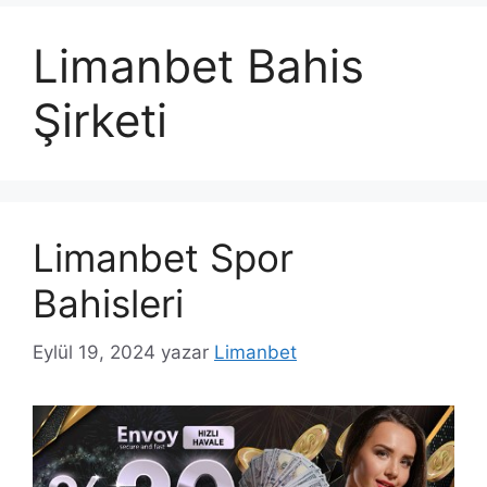
Limanbet Bahis
Şirketi
Limanbet Spor
Bahisleri
Eylül 19, 2024
yazar
Limanbet