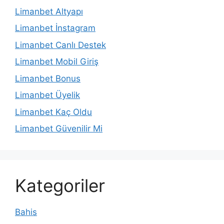
Limanbet Altyapı
Limanbet İnstagram
Limanbet Canlı Destek
Limanbet Mobil Giriş
Limanbet Bonus
Limanbet Üyelik
Limanbet Kaç Oldu
Limanbet Güvenilir Mi
Kategoriler
Bahis