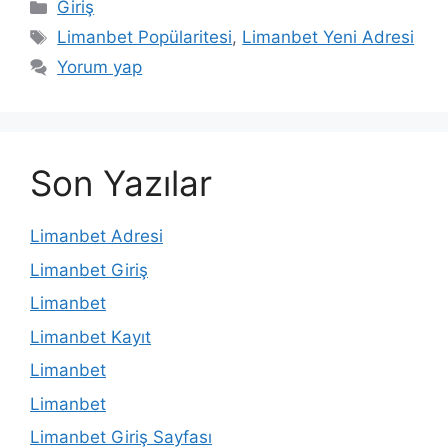
Kategoriler
Giriş
Etiketler
Limanbet Popülaritesi
,
Limanbet Yeni Adresi
Yorum yap
Son Yazılar
Limanbet Adresi
Limanbet Giriş
Limanbet
Limanbet Kayıt
Limanbet
Limanbet
Limanbet Giriş Sayfası