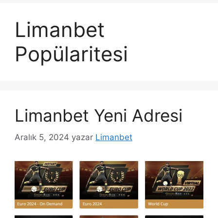
Limanbet
Popülaritesi
Limanbet Yeni Adresi
Aralık 5, 2024
yazar
Limanbet