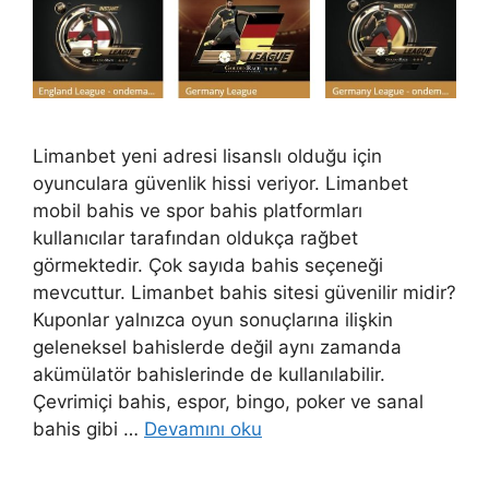
Limanbet yeni adresi lisanslı olduğu için
oyunculara güvenlik hissi veriyor. Limanbet
mobil bahis ve spor bahis platformları
kullanıcılar tarafından oldukça rağbet
görmektedir. Çok sayıda bahis seçeneği
mevcuttur. Limanbet bahis sitesi güvenilir midir?
Kuponlar yalnızca oyun sonuçlarına ilişkin
geleneksel bahislerde değil aynı zamanda
akümülatör bahislerinde de kullanılabilir.
Çevrimiçi bahis, espor, bingo, poker ve sanal
bahis gibi …
Devamını oku