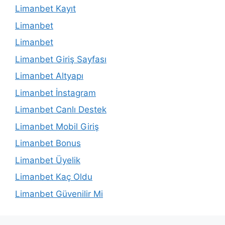
Limanbet Kayıt
Limanbet
Limanbet
Limanbet Giriş Sayfası
Limanbet Altyapı
Limanbet İnstagram
Limanbet Canlı Destek
Limanbet Mobil Giriş
Limanbet Bonus
Limanbet Üyelik
Limanbet Kaç Oldu
Limanbet Güvenilir Mi