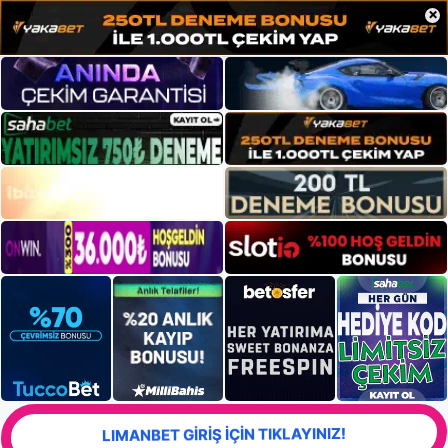
×
LIMANBET GİRİŞ İÇİN TIKLAYINIZ!