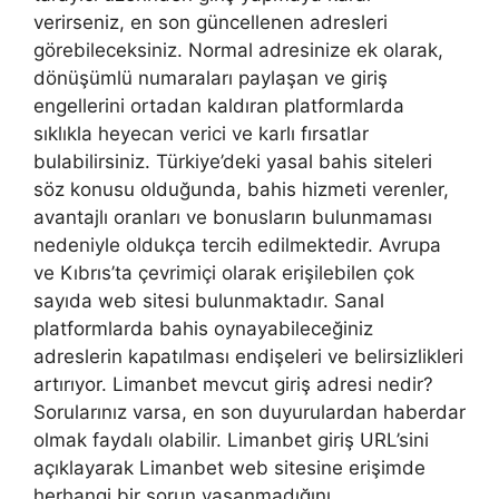
verirseniz, en son güncellenen adresleri
görebileceksiniz. Normal adresinize ek olarak,
dönüşümlü numaraları paylaşan ve giriş
engellerini ortadan kaldıran platformlarda
sıklıkla heyecan verici ve karlı fırsatlar
bulabilirsiniz. Türkiye’deki yasal bahis siteleri
söz konusu olduğunda, bahis hizmeti verenler,
avantajlı oranları ve bonusların bulunmaması
nedeniyle oldukça tercih edilmektedir. Avrupa
ve Kıbrıs’ta çevrimiçi olarak erişilebilen çok
sayıda web sitesi bulunmaktadır. Sanal
platformlarda bahis oynayabileceğiniz
adreslerin kapatılması endişeleri ve belirsizlikleri
artırıyor. Limanbet mevcut giriş adresi nedir?
Sorularınız varsa, en son duyurulardan haberdar
olmak faydalı olabilir. Limanbet giriş URL’sini
açıklayarak Limanbet web sitesine erişimde
herhangi bir sorun yaşanmadığını