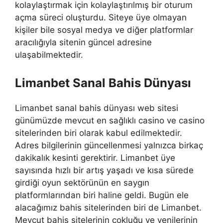
kolaylaştırmak için kolaylaştırılmış bir oturum
açma süreci oluşturdu. Siteye üye olmayan
kişiler bile sosyal medya ve diğer platformlar
aracılığıyla sitenin güncel adresine
ulaşabilmektedir.
Limanbet Sanal Bahis Dünyası
Limanbet sanal bahis dünyası web sitesi
günümüzde mevcut en sağlıklı casino ve casino
sitelerinden biri olarak kabul edilmektedir.
Adres bilgilerinin güncellenmesi yalnızca birkaç
dakikalık kesinti gerektirir. Limanbet üye
sayısında hızlı bir artış yaşadı ve kısa sürede
girdiği oyun sektörünün en saygın
platformlarından biri haline geldi. Bugün ele
alacağımız bahis sitelerinden biri de Limanbet.
Mevcut bahis sitelerinin çokluğu ve yenilerinin