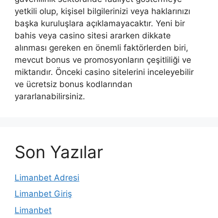
yetkili olup, kişisel bilgilerinizi veya haklarınızı
başka kuruluşlara açıklamayacaktır. Yeni bir
bahis veya casino sitesi ararken dikkate
alınması gereken en önemli faktörlerden biri,
mevcut bonus ve promosyonların çeşitliliği ve
miktarıdır. Önceki casino sitelerini inceleyebilir
ve ücretsiz bonus kodlarından
yararlanabilirsiniz.
Son Yazılar
Limanbet Adresi
Limanbet Giriş
Limanbet