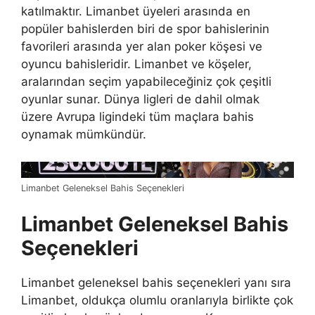
katılmaktır. Limanbet üyeleri arasında en
popüler bahislerden biri de spor bahislerinin
favorileri arasında yer alan poker köşesi ve
oyuncu bahisleridir. Limanbet ve köşeler,
aralarından seçim yapabileceğiniz çok çeşitli
oyunlar sunar. Dünya ligleri de dahil olmak
üzere Avrupa ligindeki tüm maçlara bahis
oynamak mümkündür.
Limanbet Geleneksel Bahis Seçenekleri
Limanbet Geleneksel Bahis
Seçenekleri
Limanbet geleneksel bahis seçenekleri yanı sıra
Limanbet, oldukça olumlu oranlarıyla birlikte çok