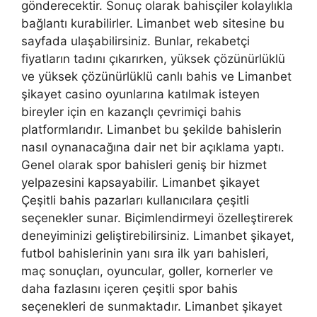
gönderecektir. Sonuç olarak bahisçiler kolaylıkla
bağlantı kurabilirler. Limanbet web sitesine bu
sayfada ulaşabilirsiniz. Bunlar, rekabetçi
fiyatların tadını çıkarırken, yüksek çözünürlüklü
ve yüksek çözünürlüklü canlı bahis ve Limanbet
şikayet casino oyunlarına katılmak isteyen
bireyler için en kazançlı çevrimiçi bahis
platformlarıdır. Limanbet bu şekilde bahislerin
nasıl oynanacağına dair net bir açıklama yaptı.
Genel olarak spor bahisleri geniş bir hizmet
yelpazesini kapsayabilir. Limanbet şikayet
Çeşitli bahis pazarları kullanıcılara çeşitli
seçenekler sunar. Biçimlendirmeyi özelleştirerek
deneyiminizi geliştirebilirsiniz. Limanbet şikayet,
futbol bahislerinin yanı sıra ilk yarı bahisleri,
maç sonuçları, oyuncular, goller, kornerler ve
daha fazlasını içeren çeşitli spor bahis
seçenekleri de sunmaktadır. Limanbet şikayet