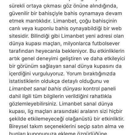
sürekli ortaya çıkması göz önüne alındığında,
güvenilir bir bahisçiyle bahis oynamaya devam
etmek mantıklıdır. Limanbet, çoğu bahisçinin
canlı veya kuponlu bahis oynayabildiği bir web
sitesidir. Bilindiği gibi Limanbet yeni adresi olan
dünya kupası maçları, milyonlarca futbolsever
tarafından heyecanla bekleniyor. Bu etkinliklerin
artık genel deneyimi geliştiren ve daha etkileyici
bir görünüm sağlayan sanal dünya kupasını da
içerdiğini vurguluyoruz. Yorum bıraktığınızda
istatistiklerin oldukça detaylı olduğunu ve
Limanbet sanal bahis dünyası
kontrol paneli
dahil ilgili tüm bilgilerin verildiğini rahatlıkla
gözlemleyebilirsiniz. Limanbet sanal dünya
kupası, lig maçları arasındaki araların sizi hiçbir
şekilde etkilemeyeceği olağanüstü bir etkinliktir.
Bireysel takım seçeneklerini seçip satın alma ve
bunları kuponunuza ekleme özgürlüğüne