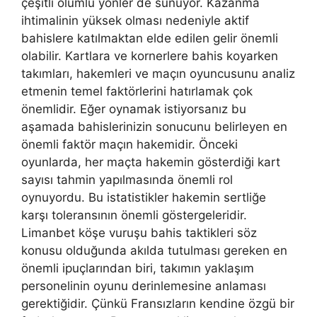
çeşitli olumlu yönler de sunuyor. Kazanma
ihtimalinin yüksek olması nedeniyle aktif
bahislere katılmaktan elde edilen gelir önemli
olabilir. Kartlara ve kornerlere bahis koyarken
takımları, hakemleri ve maçın oyuncusunu analiz
etmenin temel faktörlerini hatırlamak çok
önemlidir. Eğer oynamak istiyorsanız bu
aşamada bahislerinizin sonucunu belirleyen en
önemli faktör maçın hakemidir. Önceki
oyunlarda, her maçta hakemin gösterdiği kart
sayısı tahmin yapılmasında önemli rol
oynuyordu. Bu istatistikler hakemin sertliğe
karşı toleransının önemli göstergeleridir.
Limanbet köşe vuruşu bahis taktikleri söz
konusu olduğunda akılda tutulması gereken en
önemli ipuçlarından biri, takımın yaklaşım
personelinin oyunu derinlemesine anlaması
gerektiğidir. Çünkü Fransızların kendine özgü bir