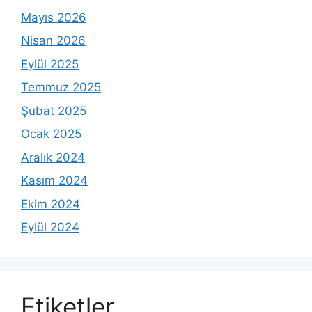
Mayıs 2026
Nisan 2026
Eylül 2025
Temmuz 2025
Şubat 2025
Ocak 2025
Aralık 2024
Kasım 2024
Ekim 2024
Eylül 2024
Etiketler