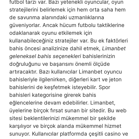
futbol tarzı var. Bazı yetenekli oyuncular, oyun
stratejilerini belirlemek için hem orta saha hem
de savunma alanındaki uzmanlıklarına
güveniyorlar. Ancak hücum futbolu taktiklerine
odaklanarak oyunu etkilemek için
kullanabileceğiniz stratejiler var. Bu ek faktörleri
bahis öncesi analizinize dahil etmek,
Limanbet
geleneksel bahis seçenekleri
bahislerinizin
doğruluğunu ve başarısını önemli ölçüde
artıracaktır. Bazı kullanıcılar Limanbet oyuncu
bahisleriyle ilgilenirken, diğerleri kart ve jeton
bahislerini de keşfetmek isteyebilir. Spor
bahisleri kategorisine girerek bahis
eğlencelerine devam edebilirler. Limanbet,
üyelerine birçok fırsat sunan bir sitedir. Bu web
sitesi beklentilerinizi mükemmel bir şekilde
karşılıyor ve birçok alanda mükemmel hizmet
sunuyor. Kullanıcılar platformda çeşitli casino ve