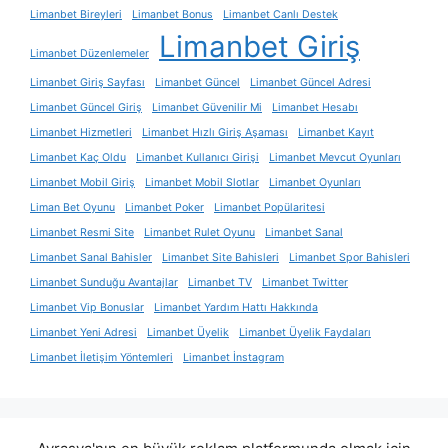
Limanbet Bireyleri
Limanbet Bonus
Limanbet Canlı Destek
Limanbet Giriş
Limanbet Düzenlemeler
Limanbet Giriş Sayfası
Limanbet Güncel
Limanbet Güncel Adresi
Limanbet Güncel Giriş
Limanbet Güvenilir Mi
Limanbet Hesabı
Limanbet Hizmetleri
Limanbet Hızlı Giriş Aşaması
Limanbet Kayıt
Limanbet Kaç Oldu
Limanbet Kullanıcı Girişi
Limanbet Mevcut Oyunları
Limanbet Mobil Giriş
Limanbet Mobil Slotlar
Limanbet Oyunları
Liman Bet Oyunu
Limanbet Poker
Limanbet Popülaritesi
Limanbet Resmi Site
Limanbet Rulet Oyunu
Limanbet Sanal
Limanbet Sanal Bahisler
Limanbet Site Bahisleri
Limanbet Spor Bahisleri
Limanbet Sunduğu Avantajlar
Limanbet TV
Limanbet Twitter
Limanbet Vip Bonuslar
Limanbet Yardım Hattı Hakkında
Limanbet Yeni Adresi
Limanbet Üyelik
Limanbet Üyelik Faydaları
Limanbet İletişim Yöntemleri
Limanbet İnstagram