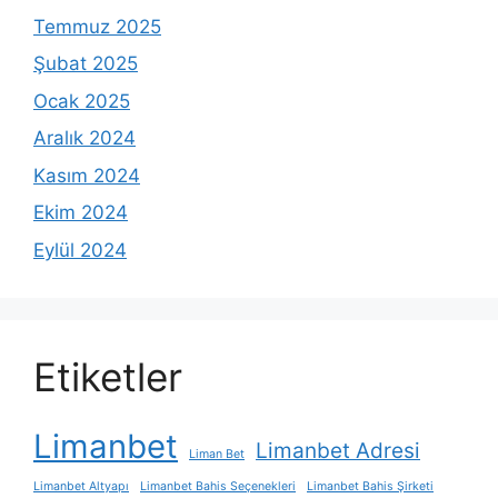
Temmuz 2025
Şubat 2025
Ocak 2025
Aralık 2024
Kasım 2024
Ekim 2024
Eylül 2024
Etiketler
Limanbet
Limanbet Adresi
Liman Bet
Limanbet Altyapı
Limanbet Bahis Seçenekleri
Limanbet Bahis Şirketi