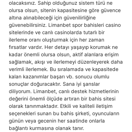
olacaksınız. Sahip olduğunuz sistem türü ne
olursa olsun, sitenin kapasitesine göre güvence
altına alınabileceği için güvenilirliğine
güvenebilirsiniz. Limanbet spor bahisleri casino
sitelerinde ve canlı casinolarda tutarlı bir
ilerleme oranı oluşturmak için her zaman
fırsatlar vardır. Her detayı yaşayıp korumak ne
kadar önemli olursa olsun, aktif alanlara erişim
sağlamak, akışı ve ilerlemeyi düzenleyerek daha
verimli ilerlemek. Bu sıralamada ve kapasitede
kalan kazanımlar başarı vb. sonucu olumlu
sonuçlar doğuracaktır. Sana iyi şanslar
diliyorum. Limanbet, canlı destek hizmetlerinin
değerini önemli ölçüde artıran bir bahis sitesi
olarak tanınmaktadır. Etkili ve kaliteli iletişim
seçenekleri sunan bu bahis şirketi, oyuncuların
günün veya gecenin her saatinde onlarla
bağlantı kurmasına olanak tanır.