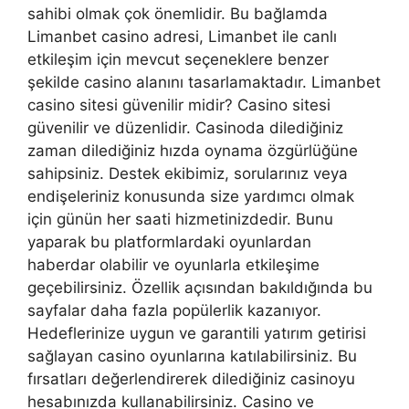
sahibi olmak çok önemlidir. Bu bağlamda
Limanbet casino adresi, Limanbet ile canlı
etkileşim için mevcut seçeneklere benzer
şekilde casino alanını tasarlamaktadır. Limanbet
casino sitesi güvenilir midir? Casino sitesi
güvenilir ve düzenlidir. Casinoda dilediğiniz
zaman dilediğiniz hızda oynama özgürlüğüne
sahipsiniz. Destek ekibimiz, sorularınız veya
endişeleriniz konusunda size yardımcı olmak
için günün her saati hizmetinizdedir. Bunu
yaparak bu platformlardaki oyunlardan
haberdar olabilir ve oyunlarla etkileşime
geçebilirsiniz. Özellik açısından bakıldığında bu
sayfalar daha fazla popülerlik kazanıyor.
Hedeflerinize uygun ve garantili yatırım getirisi
sağlayan casino oyunlarına katılabilirsiniz. Bu
fırsatları değerlendirerek dilediğiniz casinoyu
hesabınızda kullanabilirsiniz. Casino ve