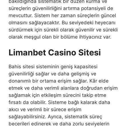
bakıldığında sistematik bir düzen kurma ve
süreçlerin güvenilirliğini artırma potansiyeli de
mevcuttur. Sistem her zaman süreçlerin güncel
olmasını sağlayacaktır. Bu seviyedeki heyecanı
sürdürmek için sürekli olarak güvenilir ve sürekli
olarak meşgul olan bir bölüme ihtiyacınız var.
Limanbet Casino Sitesi
Bahis sitesi sisteminin geniş kapasitesi
güvenilirliği sağlar ve daha gelişmiş ve
donanımlı bir ortama erişim sağlar. Kâr elde
etmek ve daha verimli alanlara doğrudan erişim
sağlamak için etkileşim sürecini takip etme
fırsatı da olabilir. Sisteme bağlı kalarak daha
akıcı ve verimli bir sürece erişim
sağlayabilirsiniz. Ayrıca, sistematik süreç
becerileri edinerek ve daha zorlu seviyelerin