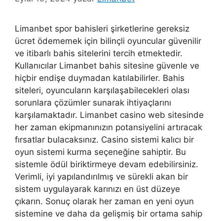
Limanbet spor bahisleri şirketlerine gereksiz
ücret ödememek için bilinçli oyuncular güvenilir
ve itibarlı bahis sitelerini tercih etmektedir.
Kullanıcılar Limanbet bahis sitesine güvenle ve
hiçbir endişe duymadan katılabilirler. Bahis
siteleri, oyuncuların karşılaşabilecekleri olası
sorunlara çözümler sunarak ihtiyaçlarını
karşılamaktadır. Limanbet casino web sitesinde
her zaman ekipmanınızın potansiyelini artıracak
fırsatlar bulacaksınız. Casino sistemi kalıcı bir
oyun sistemi kurma seçeneğine sahiptir. Bu
sistemle ödül biriktirmeye devam edebilirsiniz.
Verimli, iyi yapılandırılmış ve sürekli akan bir
sistem uygulayarak karınızı en üst düzeye
çıkarın. Sonuç olarak her zaman en yeni oyun
sistemine ve daha da gelişmiş bir ortama sahip