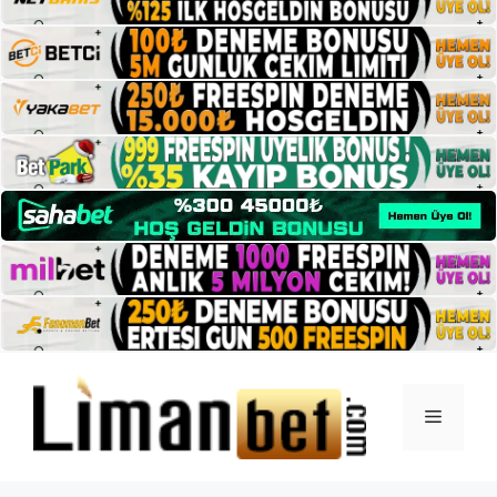
İçeriğe
atla
Menü