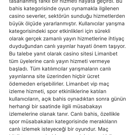
tasarlanmış farklı bir hizmeti hayata geçirdi. Bu
bahis kategorisinde oyun oynamakla ilgilenen
casino severler, sektörün sunduğu hizmetlerden
büyük ölçüde yararlanmıştır. Kullanıcılar yarışma
kategorisindeki spor etkinlikleri için sürekli
olarak gerçek zamanlı yayın hizmetlerine ihtiyaç
duyduğundan canlı yayınlar hayati önem taşıyor.
Bu talebe yanıt olarak casino sitesi Limanbet
tüm üyelerine canlı yayın hizmeti vermeye
başladı. Tüm katılımcılar yarışmaların canlı
yayınlarına site üzerinden hiçbir ücret
ödemeden erişebilirler. Limanbet vip maç
izleme hizmeti, spor etkinliklerine katılan
kullanıcıların, açık bahis oynadıktan sonra günün
herhangi bir saatinde ilgili müsabakayı
izlemelerine olanak tanır. Canlı bahis, özellikle
spor müsabakaları kategorisinde meraklıların
canlı izlemek isteyeceği bir oyundur. Maç