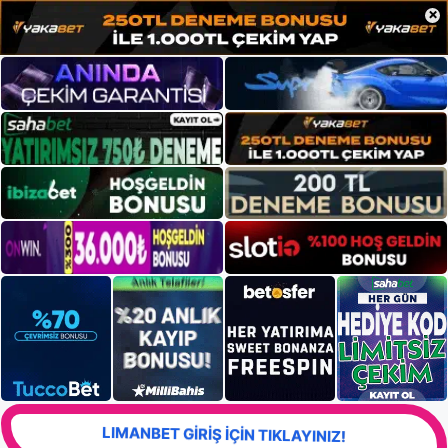
×
LIMANBET GİRİŞ İÇİN TIKLAYINIZ!