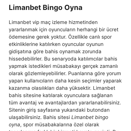
Limanbet Bingo Oyna
Limanbet vip maç izleme hizmetinden
yararlanmak için oyuncuların herhangi bir ücret
ödemesine gerek yoktur. Özellikle canlı spor
etkinliklerine katılırken oyuncular oyunun
gidişatına göre bahis oynamak zorunda
hissedebilirler. Bu senaryoda katılımcılar bahis
yapmak istedikleri müsabakayı gerçek zamanlı
olarak gözlemleyebilirler. Puanlarına göre yorum
yapan kullanıcıların daha kesin seçimler yaparak
kazanma olasılıkları daha yüksektir. Limanbet
bahis sitesine katılarak oyunculara sağlanan
tüm avantaj ve avantajlardan yararlanabilirsiniz.
Sitenin giriş sayfasına yukarıdaki butondan
ulaşabilirsiniz. Bahis sitesi
Limanbet bingo
oyna
, spor müsabakalarına özel olarak