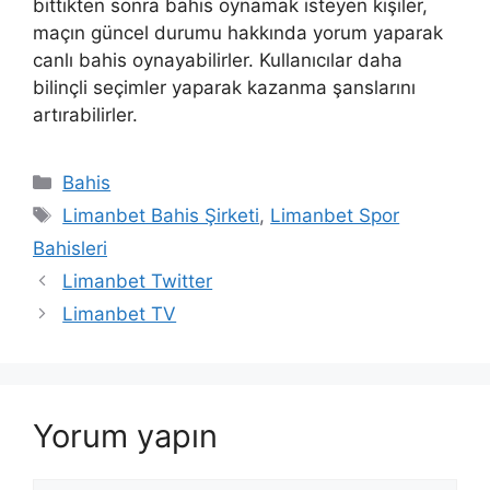
bittikten sonra bahis oynamak isteyen kişiler,
maçın güncel durumu hakkında yorum yaparak
canlı bahis oynayabilirler. Kullanıcılar daha
bilinçli seçimler yaparak kazanma şanslarını
artırabilirler.
Kategoriler
Bahis
Etiketler
Limanbet Bahis Şirketi
,
Limanbet Spor
Bahisleri
Limanbet Twitter
Limanbet TV
Yorum yapın