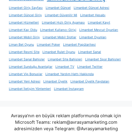
Limanbet Giriş Sayfası
Limanbet Güncel
Limanbet Güncel Adresi
Limanbet Güncel Giriş
Limanbet Güvenilir Mi
Limanbet Hesabı
Limanbet Hizmetleri
Limanbet Hızlı Giriş Aşaması
Limanbet Kayıt
Limanbet Kaç Oldu
Limanbet Kullanıcı Girişi
Limanbet Mevcut Oyunları
Limanbet Mobil Giriş
Limanbet Mobil Slotlar
Limanbet Oyunları
Liman Bet Oyunu
Limanbet Poker
Limanbet Popülaritesi
Limanbet Resmi Site
Limanbet Rulet Oyunu
Limanbet Sanal
Limanbet Sanal Bahisler
Limanbet Site Bahisleri
Limanbet Spor Bahisleri
Limanbet Sunduğu Avantajlar
Limanbet TV
Limanbet Twitter
Limanbet Vip Bonuslar
Limanbet Yardım Hattı Hakkında
Limanbet Yeni Adresi
Limanbet Üyelik
Limanbet Üyelik Faydaları
Limanbet İletişim Yöntemleri
Limanbet İnstagram
Avrasya'nın en büyük reklam platformunda olmak için
Microsoft Teams:
reklam@avrasyamarketing.com
adresimizden veya Telegram: @Avrasyamarketing