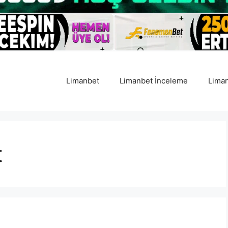
Limanbet
Limanbet İnceleme
Liman
t