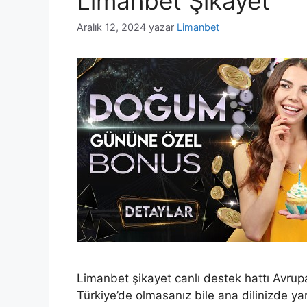
Limanbet Şikayet
Aralık 12, 2024
yazar
Limanbet
Limanbet şikayet canlı destek hattı Avrup
Türkiye’de olmasanız bile ana dilinizde ya