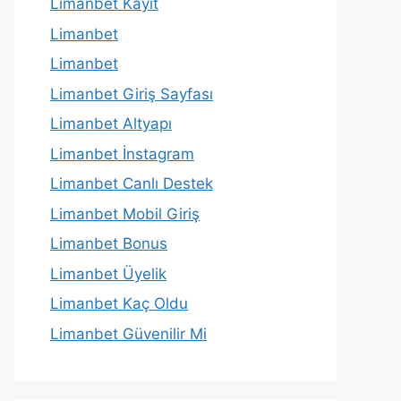
Limanbet Kayıt
Limanbet
Limanbet
Limanbet Giriş Sayfası
Limanbet Altyapı
Limanbet İnstagram
Limanbet Canlı Destek
Limanbet Mobil Giriş
Limanbet Bonus
Limanbet Üyelik
Limanbet Kaç Oldu
Limanbet Güvenilir Mi