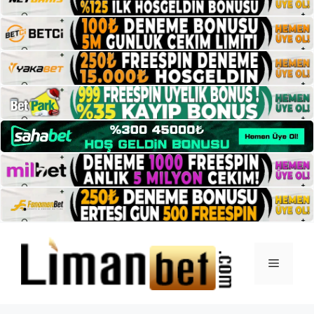
İçeriğe
atla
Menü