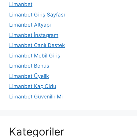
Limanbet
Limanbet Giriş Sayfası
Limanbet Altyapı
Limanbet İnstagram
Limanbet Canlı Destek
Limanbet Mobil Giriş
Limanbet Bonus
Limanbet Üyelik
Limanbet Kaç Oldu
Limanbet Güvenilir Mi
Kategoriler