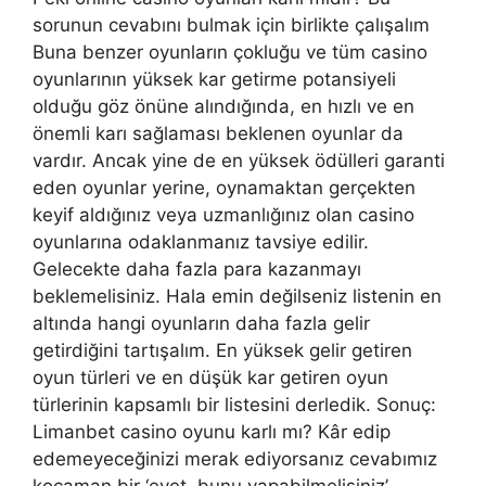
sorunun cevabını bulmak için birlikte çalışalım
Buna benzer oyunların çokluğu ve tüm casino
oyunlarının yüksek kar getirme potansiyeli
olduğu göz önüne alındığında, en hızlı ve en
önemli karı sağlaması beklenen oyunlar da
vardır. Ancak yine de en yüksek ödülleri garanti
eden oyunlar yerine, oynamaktan gerçekten
keyif aldığınız veya uzmanlığınız olan casino
oyunlarına odaklanmanız tavsiye edilir.
Gelecekte daha fazla para kazanmayı
beklemelisiniz. Hala emin değilseniz listenin en
altında hangi oyunların daha fazla gelir
getirdiğini tartışalım. En yüksek gelir getiren
oyun türleri ve en düşük kar getiren oyun
türlerinin kapsamlı bir listesini derledik. Sonuç:
Limanbet casino oyunu karlı mı? Kâr edip
edemeyeceğinizi merak ediyorsanız cevabımız
kocaman bir ‘evet, bunu yapabilmelisiniz’.