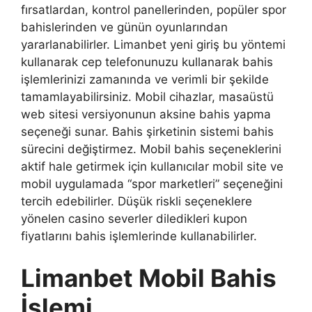
fırsatlardan, kontrol panellerinden, popüler spor
bahislerinden ve günün oyunlarından
yararlanabilirler. Limanbet yeni giriş bu yöntemi
kullanarak cep telefonunuzu kullanarak bahis
işlemlerinizi zamanında ve verimli bir şekilde
tamamlayabilirsiniz. Mobil cihazlar, masaüstü
web sitesi versiyonunun aksine bahis yapma
seçeneği sunar. Bahis şirketinin sistemi bahis
sürecini değiştirmez. Mobil bahis seçeneklerini
aktif hale getirmek için kullanıcılar mobil site ve
mobil uygulamada “spor marketleri” seçeneğini
tercih edebilirler. Düşük riskli seçeneklere
yönelen casino severler diledikleri kupon
fiyatlarını bahis işlemlerinde kullanabilirler.
Limanbet Mobil Bahis
İşlemi