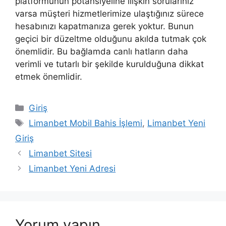
platformunun potansiyeline ilişkin sorularınız
varsa müşteri hizmetlerimize ulaştığınız sürece
hesabınızı kapatmanıza gerek yoktur. Bunun
geçici bir düzeltme olduğunu akılda tutmak çok
önemlidir. Bu bağlamda canlı hatların daha
verimli ve tutarlı bir şekilde kurulduğuna dikkat
etmek önemlidir.
Kategoriler
Giriş
Etiketler
Limanbet Mobil Bahis İşlemi
,
Limanbet Yeni
Giriş
Limanbet Sitesi
Limanbet Yeni Adresi
Yorum yapın