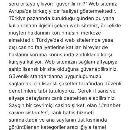
soru ortaya çıkıyor: “güvenilir mi?” Web sitemiz
Avrupa’da birkaç yıldır faaliyet göstermektedir.
Türkiye pazarında kurulduğu günden bu yana
kullanıcıların ilgisini çeken web sitemiz, öncelikle
müşteri haklarının korunmasını merkeze
almaktadır. Türkiye’deki web sitelerinde yasa
dışı casino faaliyetlerine katılan bireyler de
haklarını koruma konusunda zorluklarla karşı
karşıya kalıyor. Web sitemizin sağlam altyapıya
sahip lisanslı bir site olduğuna güvenebilirsiniz.
Güvenlik standartlarına uygunluğumuzu
sağlamak için lisanslı şirketler tarafından düzenli
denetimlere tabi tutuluyoruz. Gerekli lisans ve
altyapı detaylarını canlı destekten alabilirsiniz.
Saygın bir çevrimiçi casino şirketi olan
Limanbet
casino sistemleri
, canlı bahis hizmeti
sunmaktadır ve ana sayfanın üst kısmında
görüntülenen kategoriler aracılığıyla temel