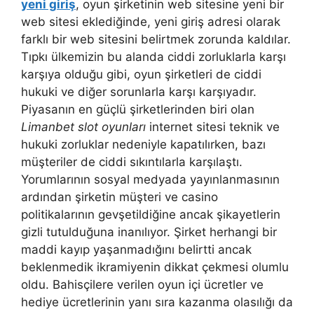
yeni giriş
, oyun şirketinin web sitesine yeni bir
web sitesi eklediğinde, yeni giriş adresi olarak
farklı bir web sitesini belirtmek zorunda kaldılar.
Tıpkı ülkemizin bu alanda ciddi zorluklarla karşı
karşıya olduğu gibi, oyun şirketleri de ciddi
hukuki ve diğer sorunlarla karşı karşıyadır.
Piyasanın en güçlü şirketlerinden biri olan
Limanbet slot oyunları
internet sitesi teknik ve
hukuki zorluklar nedeniyle kapatılırken, bazı
müşteriler de ciddi sıkıntılarla karşılaştı.
Yorumlarının sosyal medyada yayınlanmasının
ardından şirketin müşteri ve casino
politikalarının gevşetildiğine ancak şikayetlerin
gizli tutulduğuna inanılıyor. Şirket herhangi bir
maddi kayıp yaşanmadığını belirtti ancak
beklenmedik ikramiyenin dikkat çekmesi olumlu
oldu. Bahisçilere verilen oyun içi ücretler ve
hediye ücretlerinin yanı sıra kazanma olasılığı da