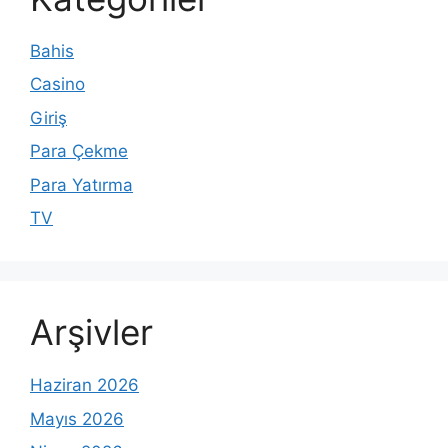
Bahis
Casino
Giriş
Para Çekme
Para Yatırma
TV
Arşivler
Haziran 2026
Mayıs 2026