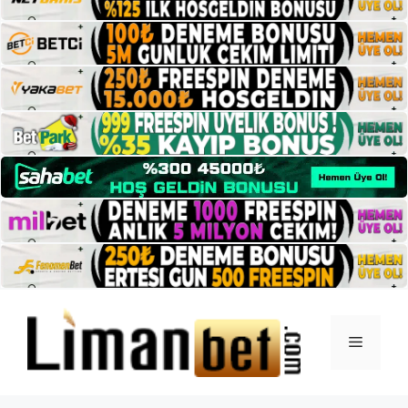
İçeriğe
atla
Menü