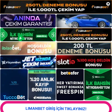
×
LIMANBET GİRİŞ İÇİN TIKLAYINIZ!