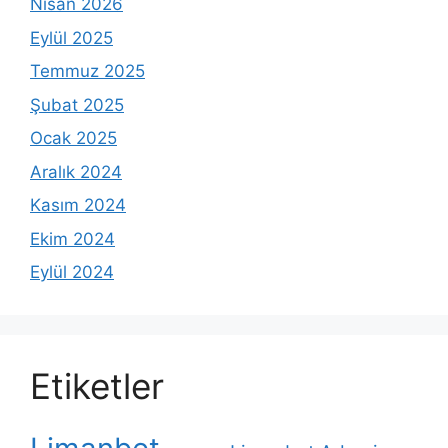
Nisan 2026
Eylül 2025
Temmuz 2025
Şubat 2025
Ocak 2025
Aralık 2024
Kasım 2024
Ekim 2024
Eylül 2024
Etiketler