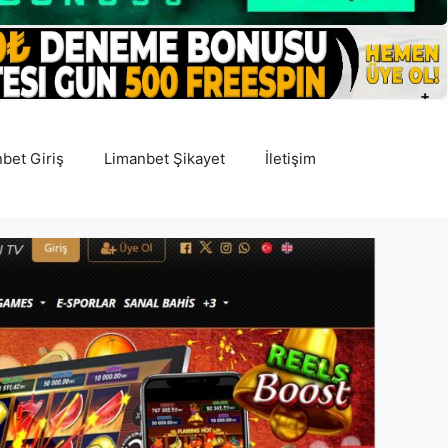
bet Giriş
Limanbet Şikayet
İletişim